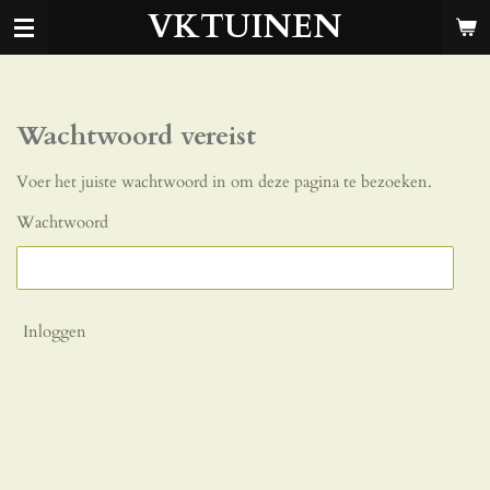
VKTUINEN
Ga
direct
naar
de
hoofdinhoud
Wachtwoord vereist
Voer het juiste wachtwoord in om deze pagina te bezoeken.
Wachtwoord
Inloggen