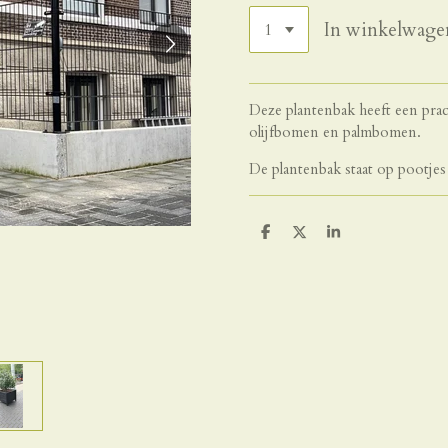
In winkelwage
Deze plantenbak heeft een prach
olijfbomen en palmbomen.
De plantenbak staat op pootjes
D
D
S
e
e
h
l
e
a
e
l
r
n
e