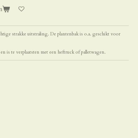
n
tige strakke uitstraling. De plantenbak is o.a. geschikt voor
 en is te verplaatsten met een heftruck of palletwagen.